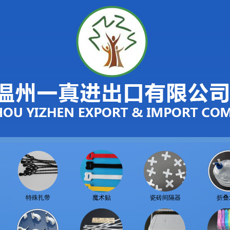
特殊扎带
魔术贴
瓷砖间隔器
折叠